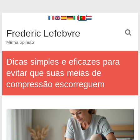
Frederic Lefebvre
Minha opinião
Dicas simples e eficazes para
evitar que suas meias de
compressão escorreguem