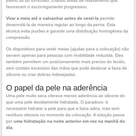
joelho ou do tornozelo, criando áreas de relaxamento que
favorecem o escorregamento progressivo.
Virar a meia até o calcanhar antes de vesti-la
permite
desenrolá-la de maneira regular ao longo da perna. Esta
técnica evita puxões e garante uma distribuição homogênea da
compressão.
Os dispositivos para vestir meias (ajudas para a colocação) não
servem apenas para pessoas com mobilidade reduzida. Eles
também permitem um posicionamento mais preciso do tecido,
sem contato excessivo das mãos que pode deslocar a faixa de
silicone ou criar dobras indesejadas.
O papel da pele na aderência
Uma pele muito seca oferece menos aderência ao silicone do
que uma pele devidamente hidratada. O paradoxo: é
necessário hidratar a pele para que a faixa adira, mas sem
resíduos oleosos no momento da colocação. A solução passa
por
uma hidratação na noite anterior em vez na manhã do
dia
.