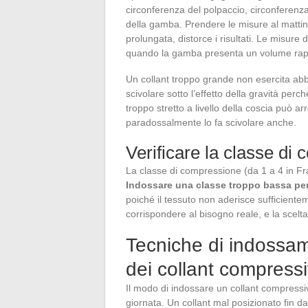
circonferenza del polpaccio, circonferenza 
della gamba. Prendere le misure al mattino
prolungata, distorce i risultati. Le misur
quando la gamba presenta un volume rapp
Un collant troppo grande non esercita a
scivolare sotto l’effetto della gravità perc
troppo stretto a livello della coscia può ar
paradossalmente lo fa scivolare anche.
Verificare la classe di
La classe di compressione (da 1 a 4 in Fra
Indossare una classe troppo bassa per
poiché il tessuto non aderisce sufficient
corrispondere al bisogno reale, e la scelt
Tecniche di indossam
dei collant compressi
Il modo di indossare un collant compressiv
giornata. Un collant mal posizionato fin da