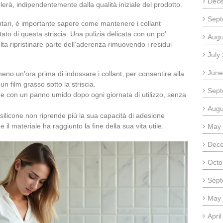
Dec
lerà, indipendentemente dalla qualità iniziale del prodotto.
Sept
tari, è importante sapere come mantenere i collant
ato di questa striscia. Una pulizia delicata con un po’
Augu
ta ripristinare parte dell’aderenza rimuovendo i residui
July
June
eno un’ora prima di indossare i collant, per consentire alla
un film grasso sotto la striscia.
Sept
cone con un panno umido dopo ogni giornata di utilizzo, senza
Augu
di silicone non riprende più la sua capacità di adesione
l materiale ha raggiunto la fine della sua vita utile.
May
Dec
Octo
Sept
May
Apri