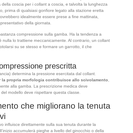
della coscia per i collant a coscia, e talvolta la lunghezza
, prima di qualsiasi gonfiore legato alla stazione eretta
e dovrebbero idealmente essere prese a fine mattinata,
resentativo della giornata.
bbastanza compressione sulla gamba. Ha la tendenza a
hé nulla lo trattiene meccanicamente. Al contrario, un collant
rotolarsi su se stesso e formare un garrotto, il che
 compressione prescritta
ncia) determina la pressione esercitata dal collant.
 la propria morfologia contribuisce allo scivolamento
,
emente alla gamba. La prescrizione medica deve
a del modello deve rispettare questa classe.
ento che migliorano la tenuta
vi
o influisce direttamente sulla sua tenuta durante la
ll’inizio accumulerà pieghe a livello del ginocchio o della