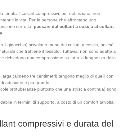
lla tenuta. I collant compressivi, per definizione, non
enuti in vita. Per le persone che affrontano uno
ensione corretta,
passare dal collant a coscia al collant
a
.
o il ginocchio) scivolano meno dei collant a coscia, poiché
aturale che trattiene il tessuto. Tuttavia, non sono adatte a
e che richiedono una compressione su tutta la lunghezza della
one larga (almeno tre centimetri) tengono meglio di quelli con
ie di adesione è più grande.
piccole protuberanze piuttosto che una striscia continua) sono
idabile in termini di supporto, a costo di un comfort talvolta
lant compressivi e durata del