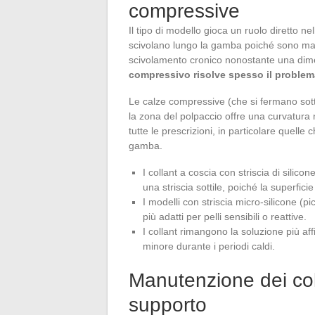
compressive
Il tipo di modello gioca un ruolo diretto ne
scivolano lungo la gamba poiché sono mant
scivolamento cronico nonostante una dim
compressivo risolve spesso il problem
Le calze compressive (che si fermano sott
la zona del polpaccio offre una curvatura n
tutte le prescrizioni, in particolare quell
gamba.
I collant a coscia con striscia di silic
una striscia sottile, poiché la superfic
I modelli con striscia micro-silicone (
più adatti per pelli sensibili o reattive.
I collant rimangono la soluzione più aff
minore durante i periodi caldi.
Manutenzione dei col
supporto