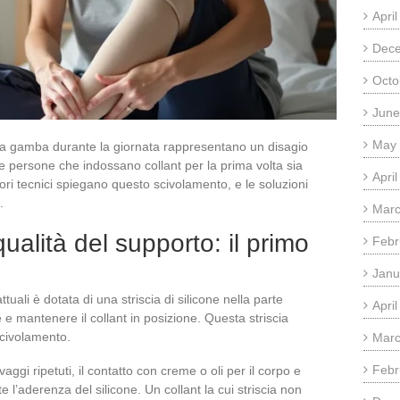
Apri
Dec
Octo
June
May
 la gamba durante la giornata rappresentano un disagio
e persone che indossano collant per la prima volta sia
Apri
ttori tecnici spiegano questo scivolamento, e le soluzioni
.
Marc
 qualità del supporto: il primo
Febr
Janu
uali è dotata di una striscia di silicone nella parte
Apri
e e mantenere il collant in posizione. Questa striscia
scivolamento.
Marc
Febr
aggi ripetuti, il contatto con creme o oli per il corpo e
l’aderenza del silicone. Un collant la cui striscia non