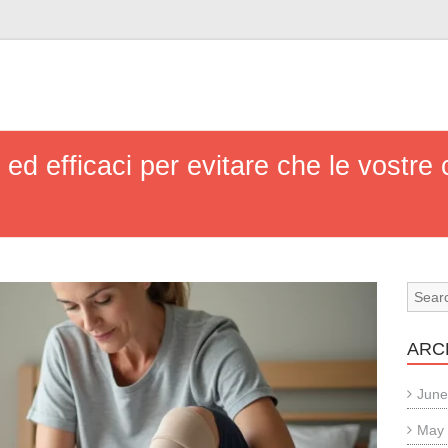
 ed efficaci per evitare che le vostr
ARC
June
May