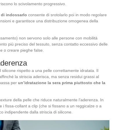
oriscono lo scivolamento progressivo.
a di indossarlo
consente di srotolarlo poi in modo regolare
ensioni e garantisce una distribuzione omogenea della
indossamento) non servono solo alle persone con mobilità
to più preciso del tessuto, senza contatto eccessivo delle
ne o creare pieghe false.
’aderenza
silicone rispetto a una pelle correttamente idratata. Il
ffinché la striscia aderisca, ma senza residui grassi al
 passa per
un’idratazione la sera prima piuttosto che la
xture della pelle che riduce naturalmente l’aderenza. In
 fissa-collant a clip (che si fissano a un reggicalze o a
 indipendente dalla striscia di silicone.