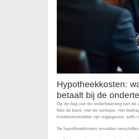
Hypotheekkosten: wa
betaalt bij de ondert
Op de dag van de ondertekening van de akte
Niet de bank, niet de verkoper. Het bedr
kredietverstrekker zijn vrijgegeven, zelfs 
De hypotheekkosten omvatten verschillend