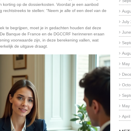
Sept
en korting op de dossierkosten. Voordat je een aanbod
 rechtstreeks te stellen: “Neem je alle of een deel van de
Augu
July
 te begrijpen, moet je in gedachten houden dat deze
June
G. De Banque de France en de DGCCRF herinneren eraan
lening voorwaarde zijn, in deze berekening vallen, wat
Sept
rkelijk de uitgave draagt.
Augu
May
Dec
Octo
Sept
May
Apri