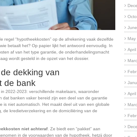
Dec
Octo
June
May
 de regel “hypotheekkosten” op de afrekening vaak dezelfde
wie betaalt het? Op papier lijkt het antwoord eenvoudig. In
Apri
kosten af van het type garantie, de onderhandelingsmacht
ag wordt gesteld in de opzet van het dossier.
Marc
de dekking van
Febr
t de bank
Janu
te in 2022-2023: verschillende makelaars, waaronder
Apri
 dat banken vaker bereid zijn een deel van de garantie
 is niet automatisch. Het maakt deel uit van een globale
Marc
, de kredietverzekering en de domiciliëring van de
Febr
Dec
ekkosten niet achteraf
. Ze biedt een “pakket” aan
pgenomen in de voorwaarden van de hypotheek, hetzij door