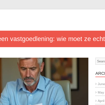
een vastgoedlening: wie moet ze echt
ARC
June
May
Apri