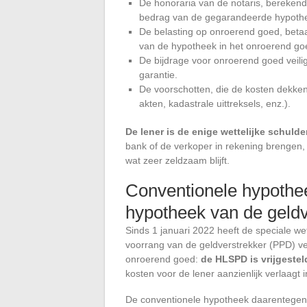
De honoraria van de notaris, berekend
bedrag van de gegarandeerde hypoth
De belasting op onroerend goed, betaa
van de hypotheek in het onroerend goe
De bijdrage voor onroerend goed veilig
garantie.
De voorschotten, die de kosten dekken
akten, kadastrale uittreksels, enz.).
De lener is de enige wettelijke schuld
bank of de verkoper in rekening brengen, t
wat zeer zeldzaam blijft.
Conventionele hypotheek
hypotheek van de geldv
Sinds 1 januari 2022 heeft de speciale w
voorrang van de geldverstrekker (PPD) ver
onroerend goed:
de HLSPD is vrijgeste
kosten voor de lener aanzienlijk verlaagt 
De conventionele hypotheek daarentegen 