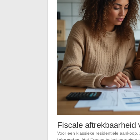
Fiscale aftrekbaarheid
Voor een klassieke residentiële aankoop,
inkomsten
. Het Franse belastingregime s