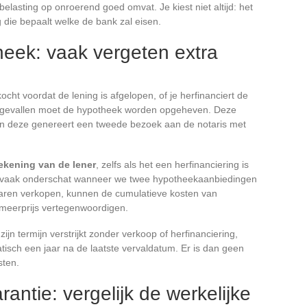
elasting op onroerend goed omvat. Je kiest niet altijd: het
g die bepaalt welke de bank zal eisen.
eek: vaak vergeten extra
ocht voordat de lening is afgelopen, of je herfinanciert de
eze gevallen moet de hypotheek worden opgeheven. Deze
n deze genereert een tweede bezoek aan de notaris met
rekening van de lener
, zelfs als het een herfinanciering is
dt vaak onderschat wanneer we twee hypotheekaanbiedingen
e jaren verkopen, kunnen de cumulatieve kosten van
e meerprijs vertegenwoordigen.
ijn termijn verstrijkt zonder verkoop of herfinanciering,
tisch een jaar na de laatste vervaldatum. Er is dan geen
sten.
antie: vergelijk de werkelijke