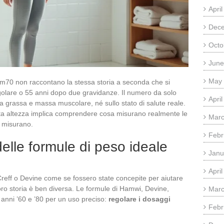
Apri
Dec
Octo
June
May
1m70 non raccontano la stessa storia a seconda che si
golare o 55 anni dopo due gravidanze. Il numero da solo
Apri
sa grassa e massa muscolare, né sullo stato di salute reale.
sta altezza implica comprendere cosa misurano realmente le
Marc
n misurano.
Febr
elle formule di peso ideale
Janu
Apri
 Creff o Devine come se fossero state concepite per aiutare
oro storia è ben diversa. Le formule di Hamwi, Devine,
Marc
i anni ’60 e ’80 per un uso preciso:
regolare i dosaggi
Febr