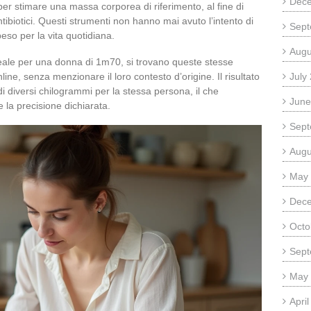
Dec
e per stimare una massa corporea di riferimento, al fine di
ntibiotici. Questi strumenti non hanno mai avuto l’intento di
Sept
peso per la vita quotidiana.
Augu
eale per una donna di 1m70, si trovano queste stesse
nline, senza menzionare il loro contesto d’origine. Il risultato
July
 di diversi chilogrammi per la stessa persona, il che
June
 la precisione dichiarata.
Sept
Augu
May
Dec
Octo
Sept
May
Apri