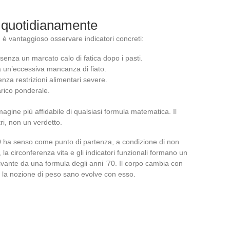
e quotidianamente
 è vantaggioso osservare indicatori concreti:
, senza un marcato calo di fatica dopo i pasti.
za un’eccessiva mancanza di fiato.
enza restrizioni alimentari severe.
carico ponderale.
magine più affidabile di qualsiasi formula matematica. Il
tri, non un verdetto.
0 ha senso come punto di partenza, a condizione di non
, la circonferenza vita e gli indicatori funzionali formano un
rivante da una formula degli anni ’70. Il corpo cambia con
ta, e la nozione di peso sano evolve con esso.