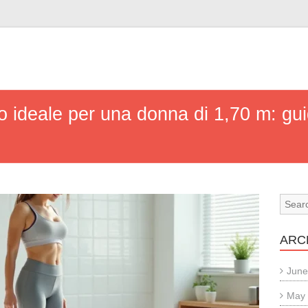
o ideale per una donna di 1,70 m: gu
ARC
June
May