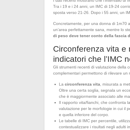
I dati recenti mostrano che l’intervallo di 
Tra i 19 e i 24 anni, un IMC di 19-24 corris
sposta verso 21-26. Dopo i 55 anni, un IMC
Concretamente, per una donna di 1m70 a 6
un’area perfettamente sana, mentre lo st
di peso deve tener conto della fascia d
Circonferenza vita e r
indicatori che l’IMC 
Gli strumenti recenti di valutazione della 
complementari permettono di rilevare un 
La
circonferenza vita
, misurata a metà
Oltre una certa soglia, segnala un ecce
che è maggiormente associato alle mal
Il rapporto vita/fianchi, che confronta l
valutazione per le morfologie in cui il 
e quella inferiore del corpo.
Le tabelle di IMC per percentile, utili
contestualizzare i risultati negli adulti 