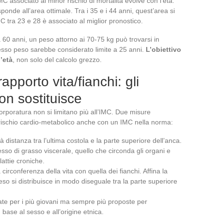
IMC associato al minor rischio di mortalità evolve con l’età.
ponde all’area ottimale. Tra i 35 e i 44 anni, quest’area si
 tra 23 e 28 è associato al miglior pronostico.
0 anni, un peso attorno ai 70-75 kg può trovarsi in
esso peso sarebbe considerato limite a 25 anni.
L’obiettivo
’età
, non solo del calcolo grezzo.
apporto vita/fianchi: gli
non sostituisce
corporatura non si limitano più all’IMC. Due misure
rischio cardio-metabolico anche con un IMC nella norma:
 distanza tra l’ultima costola e la parte superiore dell’anca.
sso di grasso viscerale, quello che circonda gli organi e
attie croniche.
a circonferenza della vita con quella dei fianchi. Affina la
peso si distribuisce in modo diseguale tra la parte superiore
zzate per i più giovani ma sempre più proposte per
in base al sesso e all’origine etnica.