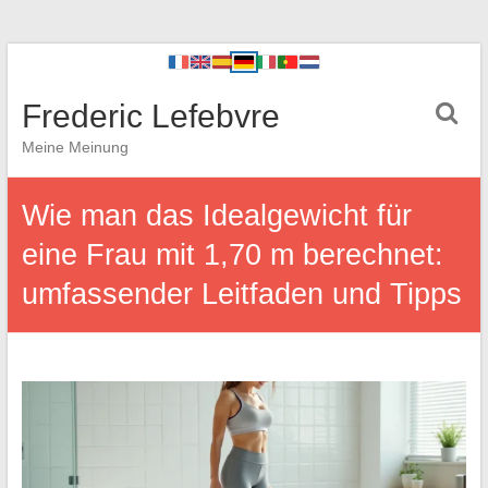
Frederic Lefebvre
Meine Meinung
Wie man das Idealgewicht für
eine Frau mit 1,70 m berechnet:
umfassender Leitfaden und Tipps