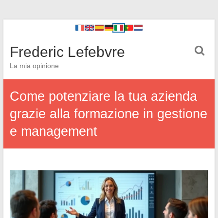
Frederic Lefebvre
La mia opinione
Come potenziare la tua azienda
grazie alla formazione in gestione
e management