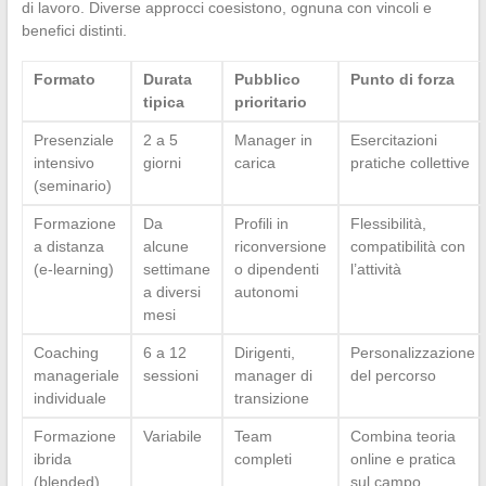
di lavoro. Diverse approcci coesistono, ognuna con vincoli e
benefici distinti.
Formato
Durata
Pubblico
Punto di forza
tipica
prioritario
Presenziale
2 a 5
Manager in
Esercitazioni
intensivo
giorni
carica
pratiche collettive
(seminario)
Formazione
Da
Profili in
Flessibilità,
a distanza
alcune
riconversione
compatibilità con
(e-learning)
settimane
o dipendenti
l’attività
a diversi
autonomi
mesi
Coaching
6 a 12
Dirigenti,
Personalizzazione
manageriale
sessioni
manager di
del percorso
individuale
transizione
Formazione
Variabile
Team
Combina teoria
ibrida
completi
online e pratica
(blended)
sul campo