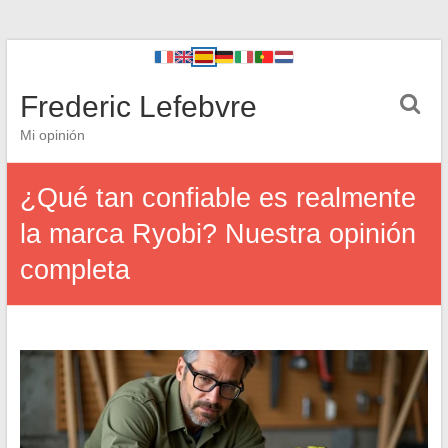
Frederic Lefebvre
Mi opinión
¿Qué tan confiable es realmente
la marca Ryobi? Nuestra opinión
completa