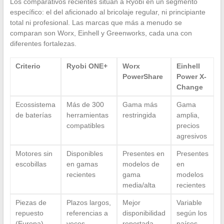
Los comparativos recientes sitúan a Ryobi en un segmento
específico: el del aficionado al bricolaje regular, ni principiante
total ni profesional. Las marcas que más a menudo se
comparan son Worx, Einhell y Greenworks, cada una con
diferentes fortalezas.
Criterio
Ryobi ONE+
Worx
Einhell
PowerShare
Power X-
Change
Ecossistema
Más de 300
Gama más
Gama
de baterías
herramientas
restringida
amplia,
compatibles
precios
agresivos
Motores sin
Disponibles
Presentes en
Presentes
escobillas
en gamas
modelos de
en
recientes
gama
modelos
media/alta
recientes
Piezas de
Plazos largos,
Mejor
Variable
repuesto
referencias a
disponibilidad
según los
(Europa)
veces
reportada
países