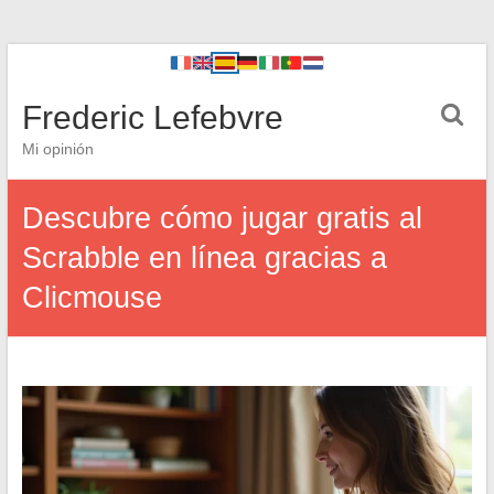
Frederic Lefebvre
Mi opinión
Descubre cómo jugar gratis al
Scrabble en línea gracias a
Clicmouse