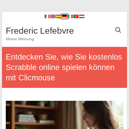
Frederic Lefebvre
Meine Meinung
Entdecken Sie, wie Sie kostenlos
Scrabble online spielen können
mit Clicmouse