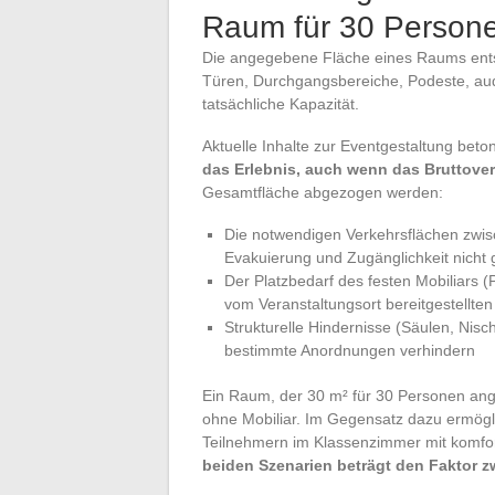
Raum für 30 Person
Die angegebene Fläche eines Raums ents
Türen, Durchgangsbereiche, Podeste, audi
tatsächliche Kapazität.
Aktuelle Inhalte zur Eventgestaltung bet
das Erlebnis, auch wenn das Bruttoverh
Gesamtfläche abgezogen werden:
Die notwendigen Verkehrsflächen zwis
Evakuierung und Zugänglichkeit nicht 
Der Platzbedarf des festen Mobiliars (P
vom Veranstaltungsort bereitgestellten
Strukturelle Hindernisse (Säulen, Nis
bestimmte Anordnungen verhindern
Ein Raum, der 30 m² für 30 Personen angib
ohne Mobiliar. Im Gegensatz dazu ermögl
Teilnehmern im Klassenzimmer mit komfo
beiden Szenarien beträgt den Faktor z