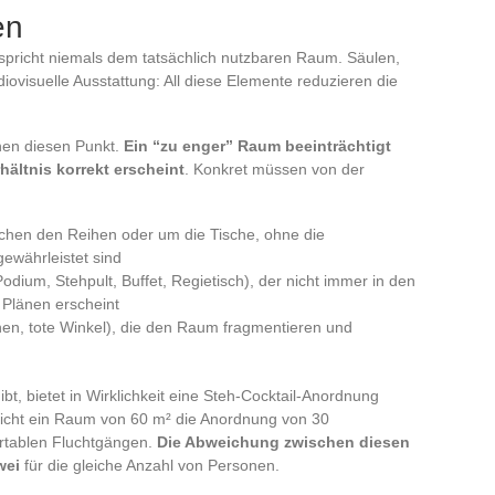
en
pricht niemals dem tatsächlich nutzbaren Raum. Säulen,
ovisuelle Ausstattung: All diese Elemente reduzieren die
onen diesen Punkt.
Ein “zu enger” Raum beeinträchtigt
ältnis korrekt erscheint
. Konkret müssen von der
chen den Reihen oder um die Tische, ohne die
gewährleistet sind
odium, Stehpult, Buffet, Regietisch), der nicht immer in den
 Plänen erscheint
chen, tote Winkel), die den Raum fragmentieren und
t, bietet in Wirklichkeit eine Steh-Cocktail-Anordnung
icht ein Raum von 60 m² die Anordnung von 30
rtablen Fluchtgängen.
Die Abweichung zwischen diesen
wei
für die gleiche Anzahl von Personen.