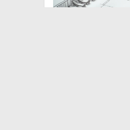
Die richtige Konfigur
nach Art der Veranst
Die erwartete Art der Interaktion bestimm
bestimmt. Archie klassifiziert Räume für 
vielseitig”, was bestätigt, dass ab 30 Tei
als das Bruttoverhältnis
.
Drei Kriterien helfen bei der Entscheidung