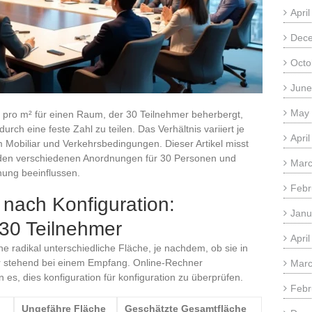
Apri
Dec
Octo
June
May
pro m² für einen Raum, der 30 Teilnehmer beherbergt,
urch eine feste Zahl zu teilen. Das Verhältnis variiert je
Apri
em Mobiliar und Verkehrsbedingungen. Dieser Artikel misst
 den verschiedenen Anordnungen für 30 Personen und
Marc
hnung beeinflussen.
Febr
 nach Konfiguration:
Janu
 30 Teilnehmer
Apri
e radikal unterschiedliche Fläche, je nachdem, ob sie in
r stehend bei einem Empfang. Online-Rechner
Marc
es, dies konfiguration für konfiguration zu überprüfen.
Febr
Ungefähre Fläche
Geschätzte Gesamtfläche