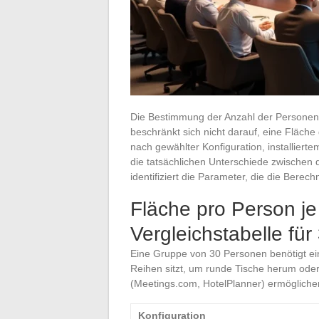
Die Bestimmung der Anzahl der Personen 
beschränkt sich nicht darauf, eine Fläche d
nach gewählter Konfiguration, installiert
die tatsächlichen Unterschiede zwischen
identifiziert die Parameter, die die Berec
Fläche pro Person je
Vergleichstabelle für
Eine Gruppe von 30 Personen benötigt ein
Reihen sitzt, um runde Tische herum ode
(Meetings.com, HotelPlanner) ermöglichen 
Konfiguration