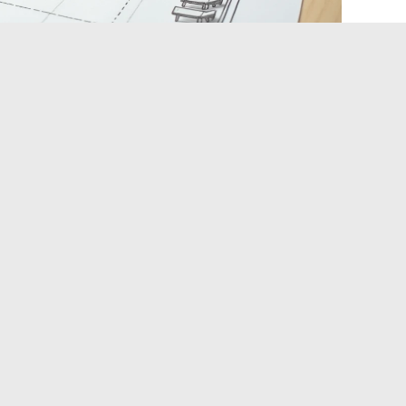
ation für 30 Teilnehmer je
altung wählen
t die Konfiguration, die wiederum die benötigte Fläche
30 bis 50 Personen in die Kategorie “sehr geräumig oder
lnehmern
die Wahl der Anordnung entscheidender wird
: