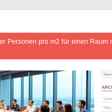
er Personen pro m2 für einen Raum 
ARC
June
May