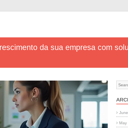
crescimento da sua empresa com sol
ARC
June
May