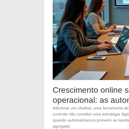
Crescimento online 
operacional: as auto
Adicionar um chatbot, uma ferramenta de 
controle não constitui uma estratégia di
quando automatizamos primeiro as taref
agregado.