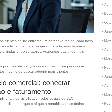
Apri
Dec
Octo
June
May
s clientes online enfrenta um paradoxo rápido: cada novo
nal e cada campanha ativa geram receita, mas também
Apri
as e vindas entre softwares. Acabamos gastando mais
Marc
a por meio de soluções inovadoras online pressupõe
Febr
ntes mesmo de buscar adquirir mais clientes.
Janu
lo comercial: conectar
Apri
ção e faturamento
Marc
line fala de visibilidade, redes sociais ou SEO.
Febr
o clique, porque é aí que a rentabilidade se define.