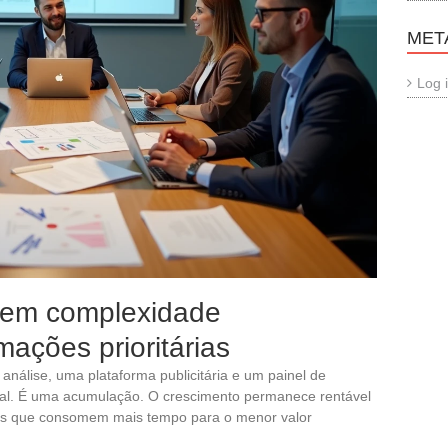
MET
Log 
sem complexidade
mações prioritárias
análise, uma plataforma publicitária e um painel de
gital. É uma acumulação. O crescimento permanece rentável
as que consomem mais tempo para o menor valor