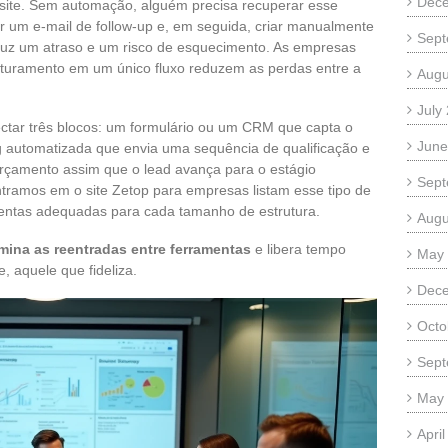
Dec
site. Sem automação, alguém precisa recuperar esse
ar um e-mail de follow-up e, em seguida, criar manualmente
Sept
uz um atraso e um risco de esquecimento. As empresas
faturamento em um único fluxo reduzem as perdas entre a
Augu
July
tar três blocos: um formulário ou um CRM que capta o
June
g automatizada que envia uma sequência de qualificação e
rçamento assim que o lead avança para o estágio
Sept
tramos em o site Zetop para empresas listam esse tipo de
entas adequadas para cada tamanho de estrutura.
Augu
mina as reentradas entre ferramentas
e libera tempo
May
, aquele que fideliza.
Dec
Octo
Sept
May
Apri