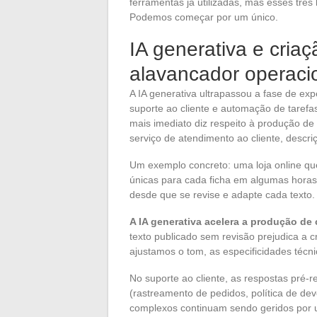
ferramentas já utilizadas, mas esses trê
Podemos começar por um único.
IA generativa e cria
alavancador operaci
A IA generativa ultrapassou a fase de e
suporte ao cliente e automação de taref
mais imediato diz respeito à produção de
serviço de atendimento ao cliente, descri
Um exemplo concreto: uma loja online que
únicas para cada ficha em algumas horas
desde que se revise e adapte cada texto.
A IA generativa acelera a produção de
texto publicado sem revisão prejudica a c
ajustamos o tom, as especificidades técn
No suporte ao cliente, as respostas pré-re
(rastreamento de pedidos, política de de
complexos continuam sendo geridos por 