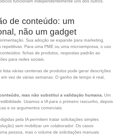
s blocos funcionam independentemente uns dos outros.
ção de conteúdo: um
onal, não um gadget
xperimentação. Sua adoção se expande para marketing,
as repetitivas. Para uma PME ou uma microempresa, o uso
 conteúdos: fichas de produtos, respostas padrão ao
ções para redes sociais.
 lista várias centenas de produtos pode gerar descrições
 em vez de várias semanas. O ganho de tempo é real,
 conteúdo, mas não substitui a validação humana.
Um
redibilidade. Usamos a IA para o primeiro rascunho, depois
icas e os argumentos comerciais.
digidas pela IA permitem tratar solicitações simples
volução) sem mobilizar um colaborador. Os casos
uma pessoa, mas o volume de solicitações manuais