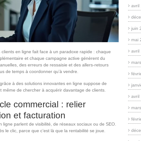
avri
déce
juin
mai 
avri
clients en ligne fait face à un paradoxe rapide : chaque
pplémentaire et chaque campagne active génèrent du
mars
anuelles, des erreurs de ressaisie et des allers-retours
plus de temps à coordonner qu’à vendre.
févr
 grâce à des solutions innovantes en ligne suppose de
janv
t même de chercher à acquérir davantage de clients.
avri
le commercial : relier
mars
tion et facturation
févr
n ligne parlent de visibilité, de réseaux sociaux ou de SEO.
déce
le clic, parce que c’est là que la rentabilité se joue.