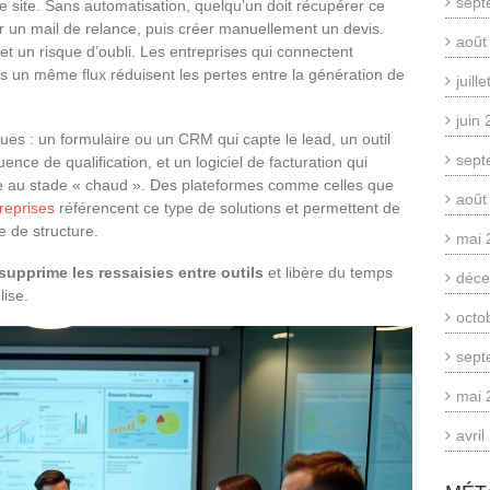
sept
e site. Sans automatisation, quelqu’un doit récupérer ce
er un mail de relance, puis créer manuellement un devis.
août
et un risque d’oubli. Les entreprises qui connectent
dans un même flux réduisent les pertes entre la génération de
juill
juin
ques : un formulaire ou un CRM qui capte le lead, un outil
sept
nce de qualification, et un logiciel de facturation qui
se au stade « chaud ». Des plateformes comme celles que
août
treprises
référencent ce type de solutions et permettent de
e de structure.
mai 
upprime les ressaisies entre outils
et libère du temps
déce
lise.
octo
sept
mai 
avri