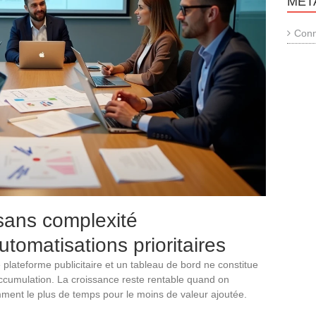
MÉT
Conn
sans complexité
utomatisations prioritaires
e plateforme publicitaire et un tableau de bord ne constitue
ccumulation. La croissance reste rentable quand on
ment le plus de temps pour le moins de valeur ajoutée.