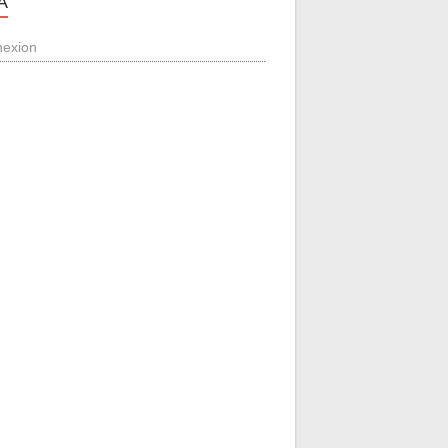
A
exion