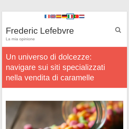
Frederic Lefebvre
La mia opinione
Un universo di dolcezze:
navigare sui siti specializzati
nella vendita di caramelle