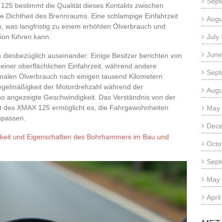
Sept
125 bestimmt die Qualität dieses Kontakts zwischen
e Dichtheit des Brennraums. Eine schlampige Einfahrzeit
Augu
, was langfristig zu einem erhöhten Ölverbrauch und
ion führen kann.
July
June
diesbezüglich auseinander: Einige Besitzer berichten von
ner oberflächlichen Einfahrzeit, während andere
Sept
malen Ölverbrauch nach einigen tausend Kilometern
 Regelmäßigkeit der Motordrehzahl während der
Augu
o angezeigte Geschwindigkeit. Das Verständnis von der
it des XMAX 125 ermöglicht es, die Fahrgewohnheiten
May
upassen.
Dec
chkeit und Eigenschaften des Bohrhammers im Bau und
Octo
Sept
May
Apri