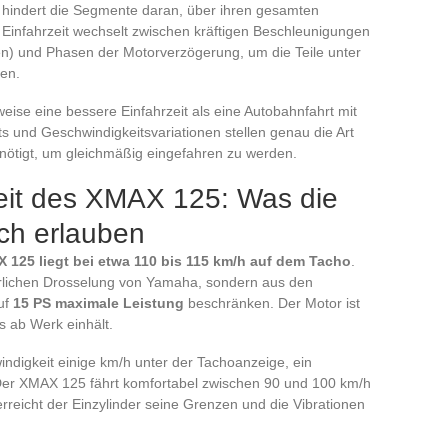
z hindert die Segmente daran, über ihren gesamten
te Einfahrzeit wechselt zwischen kräftigen Beschleunigungen
n) und Phasen der Motorverzögerung, um die Teile unter
en.
eise eine bessere Einfahrzeit als eine Autobahnfahrt mit
s und Geschwindigkeitsvariationen stellen genau die Art
nötigt, um gleichmäßig eingefahren zu werden.
eit des XMAX 125: Was die
ich erlauben
125 liegt bei etwa 110 bis 115 km/h auf dem Tacho
.
lkürlichen Drosselung von Yamaha, sondern aus den
auf
15 PS maximale Leistung
beschränken. Der Motor ist
s ab Werk einhält.
windigkeit einige km/h unter der Tachoanzeige, ein
 Der XMAX 125 fährt komfortabel zwischen 90 und 100 km/h
rreicht der Einzylinder seine Grenzen und die Vibrationen