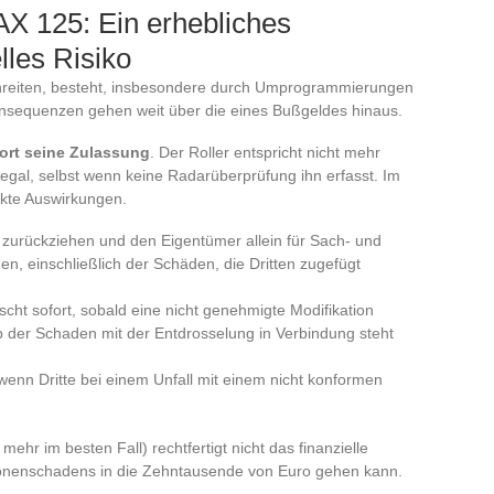
X 125: Ein erhebliches
lles Risiko
hreiten, besteht, insbesondere durch Umprogrammierungen
nsequenzen gehen weit über die eines Bußgeldes hinaus.
fort seine Zulassung
. Der Roller entspricht nicht mehr
legal, selbst wenn keine Radarüberprüfung ihn erfasst. Im
rekte Auswirkungen.
g zurückziehen und den Eigentümer allein für Sach- und
, einschließlich der Schäden, die Dritten zugefügt
scht sofort, sobald eine nicht genehmigte Modifikation
ob der Schaden mit der Entdrosselung in Verbindung steht
, wenn Dritte bei einem Unfall mit einem nicht konformen
hr im besten Fall) rechtfertigt nicht das finanzielle
sonenschadens in die Zehntausende von Euro gehen kann.