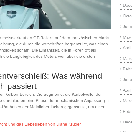
Dec
Octo
June
May
meistverkauften GT-Rollern auf dem französischen Markt.
eistung, die durch die Vorschriften begrenzt ist, was einen
Apri
gkeit schafft. Die Einfahrzeit, die in Foren oft als
ch die Langlebigkeit des Motors weit über die ersten
Marc
Febr
ntverschleiß: Was während
Janu
ch passiert
Apri
inder-Kolben-Bereich. Die Segmente, die Kurbelwelle, der
e durchlaufen eine Phase der mechanischen Anpassung. In
Marc
o-Rauheiten der Metalloberflächen gegenseitig, um einen
Febr
Dec
wicht und das Liebesleben von Diane Kruger