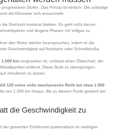
n progressiven Stufen. Das Prinzip ist einfach: Die zulässige
rend die Kilometer sich ansammeln.
e die Drehzahl moderat bleiben. Es geht nicht darum,
ehzahlspitzen und längere Phasen mit Vollgas zu
hrer den Motor stärker beanspruchen, indem er die
stante Geschwindigkeit auf Autobahn oder Schnellstraße
a
1.000 km
vorgesehen ist, umfasst einen Ölwechsel, der
Metallpartikel entfernt. Diese Stufe zu überspringen,
uf zirkulieren zu lassen.
AX 125 seine volle mechanische Reife bei etwa 1.500
elle von 1.000 km hinaus. Bis zu diesem Punkt gewinnt der
.
att die Geschwindigkeit zu
nd der gesamten Einfahrzeit systematisch im niedrigen