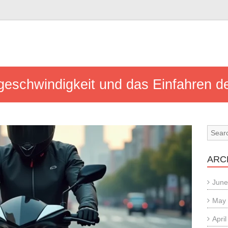
tgeschwindigkeit und das Einfahren
ARC
June
May
Apri