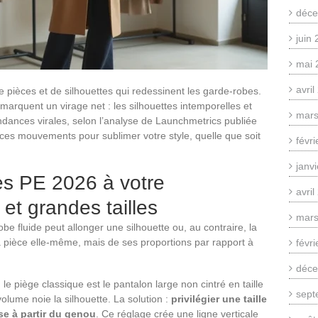
déce
juin
mai 
avri
 pièces et de silhouettes qui redessinent les garde-robes.
rquent un virage net : les silhouettes intemporelles et
mars
ndances virales, selon l’analyse de Launchmetrics publiée
 ces mouvements pour sublimer votre style, quelle que soit
févr
janv
es PE 2026 à votre
avri
 et grandes tailles
mars
 fluide peut allonger une silhouette ou, au contraire, la
a pièce elle-même, mais de ses proportions par rapport à
févr
déce
 le piège classique est le pantalon large non cintré en taille
sept
 volume noie la silhouette. La solution :
privilégier une taille
e à partir du genou
. Ce réglage crée une ligne verticale