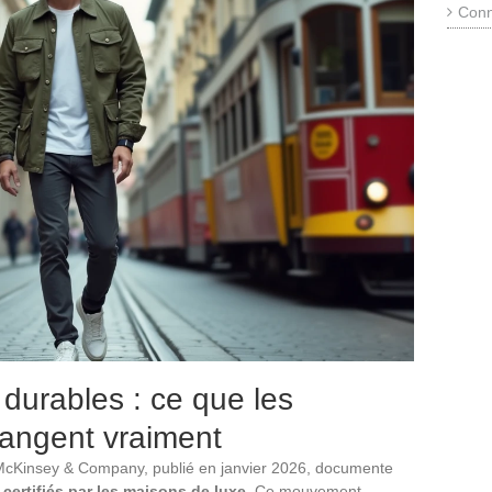
Conn
 durables : ce que les
angent vraiment
 McKinsey & Company, publié en janvier 2026, documente
 certifiés par les maisons de luxe
. Ce mouvement