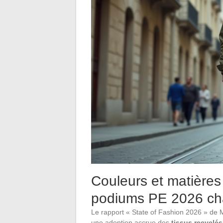
Couleurs et matières
podiums PE 2026 ch
Le rapport « State of Fashion 2026 » de
une adoption accrue des
tissus recyclés