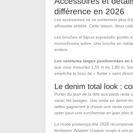
Accessoires et détails
différence en 2026
Les accessoires ne se contentent plus d’a
silhouette entière. Cette saison, deux cat
Les broches et bijoux expressifs, portés 
monochrome sobre. Une broche en métal re
entière.
Les ceintures larges positionnées en ta
que vous mesuriez 1,55 m ou 1,80 m. Sur u
empêche le tissu de « flotter » sans direct
Le denim total look : 
Porter du jean de la tête aux pieds reste u
varier les lavages. Une veste en denim bru
tailles gagneront à choisir une veste court
opter pour une surchemise en jean plus l
La mode printemps-été 2026 récompense le
tendance. Adapter chaque coupe à vos pro