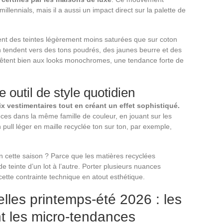
lennials, mais il a aussi un impact direct sur la palette de
sent des teintes légèrement moins saturées que sur coton
on tendent vers des tons poudrés, des jaunes beurre et des
êtent bien aux looks monochromes, une tendance forte de
util de style quotidien
 vestimentaires tout en créant un effet sophistiqué.
èces dans la même famille de couleur, en jouant sur les
 pull léger en maille recyclée ton sur ton, par exemple,
en cette saison ? Parce que les matières recyclées
e teinte d’un lot à l’autre. Porter plusieurs nuances
tte contrainte technique en atout esthétique.
lles printemps-été 2026 : les
t les micro-tendances