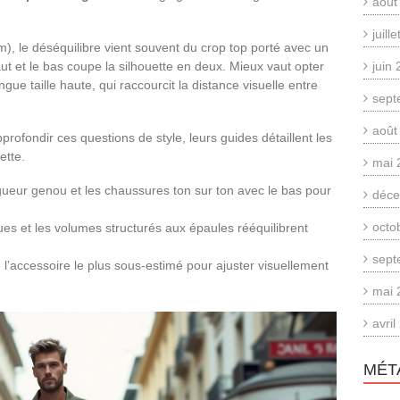
août
juill
m), le déséquilibre vient souvent du crop top porté avec un
aut et le bas coupe la silhouette en deux. Mieux vaut opter
juin
ue taille haute, qui raccourcit la distance visuelle entre
sept
août
profondir ces questions de style, leurs guides détaillent les
ette.
mai 
ongueur genou et les chaussures ton sur ton avec le bas pour
déce
octo
gues et les volumes structurés aux épaules rééquilibrent
sept
 l’accessoire le plus sous-estimé pour ajuster visuellement
mai 
avri
MÉT