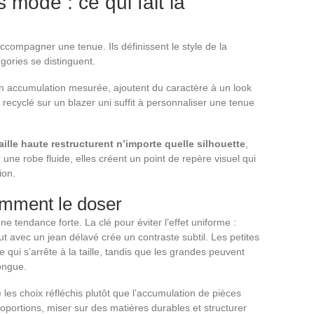
 mode : ce qui fait la
ccompagner une tenue. Ils définissent le style de la
égories se distinguent.
en accumulation mesurée, ajoutent du caractère à un look
cyclé sur un blazer uni suffit à personnaliser une tenue
ille haute restructurent n’importe quelle silhouette
,
ne robe fluide, elles créent un point de repère visuel qui
ion.
comment le doser
ne tendance forte. La clé pour éviter l’effet uniforme :
t avec un jean délavé crée un contraste subtil. Les petites
e qui s’arrête à la taille, tandis que les grandes peuvent
ongue.
s choix réfléchis plutôt que l’accumulation de pièces
portions, miser sur des matières durables et structurer