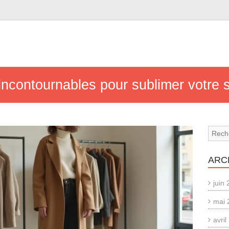
contournables pour sublimer votre s
ARC
juin
mai 
avri