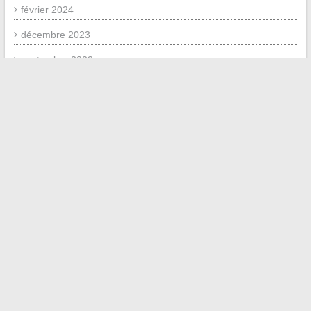
février 2024
décembre 2023
septembre 2023
août 2023
juillet 2023
juin 2023
septembre 2020
août 2020
mai 2018
décembre 2017
octobre 2017
septembre 2017
mai 2017