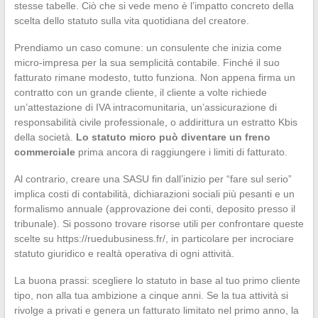
stesse tabelle. Ciò che si vede meno è l’impatto concreto della
scelta dello statuto sulla vita quotidiana del creatore.
Prendiamo un caso comune: un consulente che inizia come
micro-impresa per la sua semplicità contabile. Finché il suo
fatturato rimane modesto, tutto funziona. Non appena firma un
contratto con un grande cliente, il cliente a volte richiede
un’attestazione di IVA intracomunitaria, un’assicurazione di
responsabilità civile professionale, o addirittura un estratto Kbis
della società.
Lo statuto micro può diventare un freno
commerciale
prima ancora di raggiungere i limiti di fatturato.
Al contrario, creare una SASU fin dall’inizio per “fare sul serio”
implica costi di contabilità, dichiarazioni sociali più pesanti e un
formalismo annuale (approvazione dei conti, deposito presso il
tribunale). Si possono trovare risorse utili per confrontare queste
scelte su https://ruedubusiness.fr/, in particolare per incrociare
statuto giuridico e realtà operativa di ogni attività.
La buona prassi: scegliere lo statuto in base al tuo primo cliente
tipo, non alla tua ambizione a cinque anni. Se la tua attività si
rivolge a privati e genera un fatturato limitato nel primo anno, la