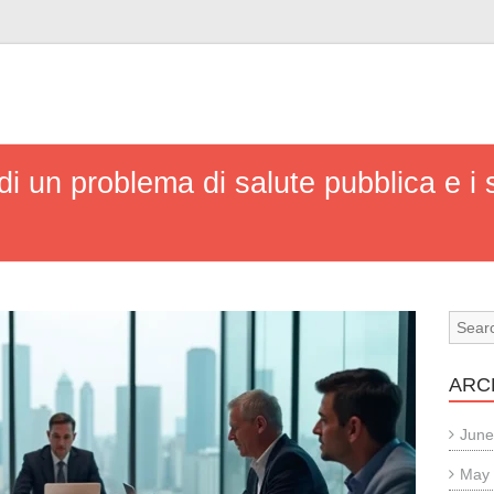
di un problema di salute pubblica e i s
ARC
June
May