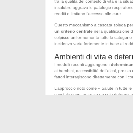
tra la qualità del contesto di vita e la si
insalubre aggrava le patologie respiratori
redditi e limitano l’accesso alle cure.
Questo meccanismo a cascata spiega pe
un criterio centrale
nella qualificazione 
colpisce uniformemente tutte le categorie s
incidenza varia fortemente in base al reddit
Ambienti di vita e dete
I modelli recenti aggiungono i
determinan
ai bambini, accessibilità dell’alcol, prezzo 
fattori interagiscono direttamente con i c
L’approccio noto come « Salute in tutte l
constatazione: agire su un solo determina
condizioni di vita produce risultati limitati.
hanno un impatto sanitario misurabile.
La qualificazione di un problema di salute 
evolvono con le conoscenze e le crisi. La
risposta del sistema, le disuguaglianze soc