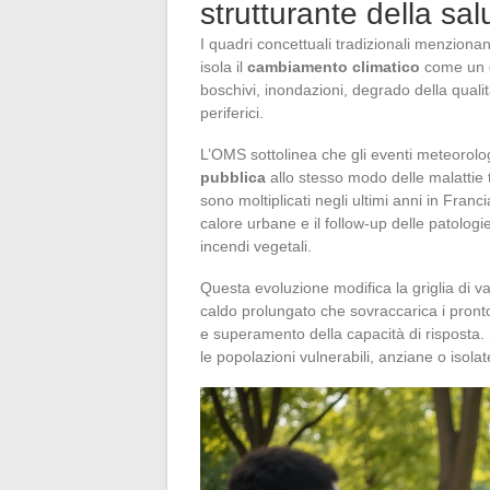
strutturante della sa
I quadri concettuali tradizionali menziona
isola il
cambiamento climatico
come un d
boschivi, inondazioni, degrado della qualit
periferici.
L’OMS sottolinea che gli eventi meteorolo
pubblica
allo stesso modo delle malattie t
sono moltiplicati negli ultimi anni in Franc
calore urbane e il follow-up delle patologie 
incendi vegetali.
Questa evoluzione modifica la griglia di v
caldo prolungato che sovraccarica i pronto 
e superamento della capacità di risposta. 
le popolazioni vulnerabili, anziane o isol