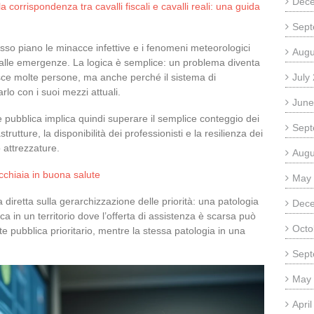
Dec
corrispondenza tra cavalli fiscali e cavalli reali: una guida
Sept
sso piano le minacce infettive e i fenomeni meteorologici
Augu
e alle emergenze. La logica è semplice: un problema diventa
isce molte persone, ma anche perché il sistema di
July
lo con i suoi mezzi attuali.
June
te pubblica implica quindi superare il semplice conteggio dei
Sept
strutture, la disponibilità dei professionisti e la resilienza dei
 attrezzature.
Augu
ecchiaia in buona salute
May
retta sulla gerarchizzazione delle priorità: una patologia
Dec
 in un territorio dove l’offerta di assistenza è scarsa può
Octo
e pubblica prioritario, mentre la stessa patologia in una
Sept
May
Apri