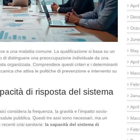
Apri
Dec
Octo
June
May
uce a una malattia comune. La qualificazione si basa su un
no di distinguere una preoccupazione individuale da una
Apri
osta organizzata. Comprendere questi criteri e i determinanti
ccanica che attiva le politiche di prevenzione e intervento su
Marc
Febr
apacità di risposta del sistema
Janu
Apri
sici considera la frequenza, la gravità e l’impatto socio-
salute pubblica. Questi tre assi sono necessari, ma un
Marc
recenti crisi sanitarie:
la capacità del sistema di
Febr