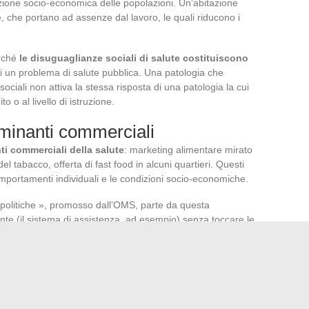
tuazione socio-economica delle popolazioni. Un’abitazione
e, che portano ad assenze dal lavoro, le quali riducono i
rché
le disuguaglianze sociali di salute costituiscono
di un problema di salute pubblica. Una patologia che
ociali non attiva la stessa risposta di una patologia la cui
o o al livello di istruzione.
rminanti commerciali
ti commerciali della salute
: marketing alimentare mirato
del tabacco, offerta di fast food in alcuni quartieri. Questi
omportamenti individuali e le condizioni socio-economiche.
e politiche », promosso dall’OMS, parte da questa
nte (il sistema di assistenza, ad esempio) senza toccare le
 Le politiche di trasporto, urbanistica o fiscalità alimentare
pubblica si basa quindi su un insieme di criteri che
 frequenza e la gravità rimangono la base, ma la capacità di
iali e l’esposizione ai rischi climatici pesano sempre di più