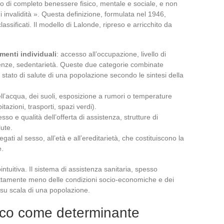
o di completo benessere fisico, mentale e sociale, e non
i invalidità ». Questa definizione, formulata nel 1946,
lassificati. Il modello di Lalonde, ripreso e arricchito da
menti individuali
: accesso all’occupazione, livello di
ndenze, sedentarietà. Queste due categorie combinate
stato di salute di una popolazione secondo le sintesi della
 dell’acqua, dei suoli, esposizione a rumori o temperature
itazioni, trasporti, spazi verdi).
esso e qualità dell’offerta di assistenza, strutture di
lute.
 legati al sesso, all’età e all’ereditarietà, che costituiscono la
e.
ntuitiva. Il sistema di assistenza sanitaria, spesso
ettamente meno delle condizioni socio-economiche e dei
su scala di una popolazione.
ico come determinante